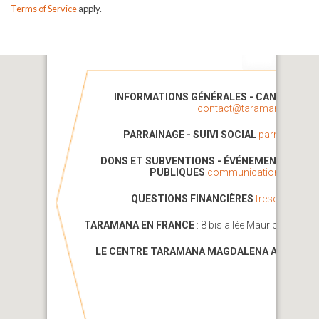
Terms of Service
apply.
INFORMATIONS GÉNÉRALES - CANDIDATU
contact@taramana.org
PARRAINAGE - SUIVI SOCIAL
parrainage@
DONS ET SUBVENTIONS - ÉVÉNEMENTS
MÉDI
PUBLIQUES
communication@tarama
QUESTIONS FINANCIÈRES
tresorerie@t
TARAMANA EN FRANCE
: 8 bis allée Maurice Dunia
LE CENTRE TARAMANA MAGDALENA AU CAMB