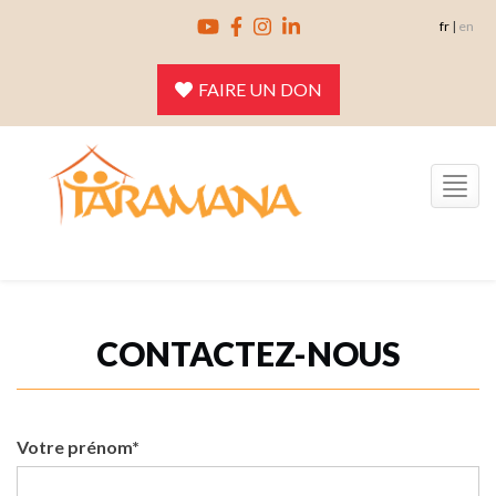
Skip
fr
|
en
to
content
FAIRE UN DON
Toggle
navigation
CONTACTEZ-NOUS
Votre prénom*