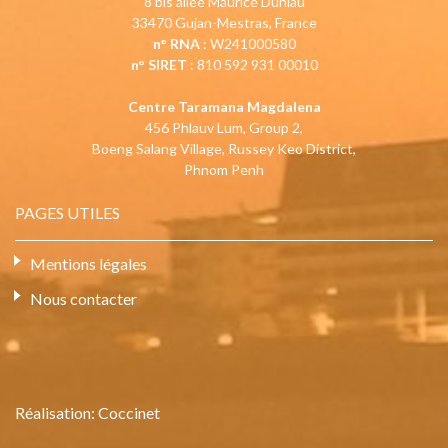
8 bis allée Maurice Duniau
33470 Gujan-Mestras, France
n° RNA
: W241000580
n° SIRET
: 810 592 931 00010
Centre Taramana Magdalena
456 Phlauv Lum, Group 2,
Boeng Salang Village, Russey Keo District,
Phnom Penh
PAGES UTILES
Mentions légales
Nous contacter
Réalisation:
Coccinet