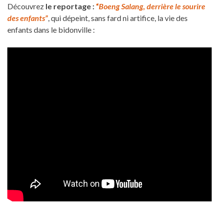
Découvrez
le reportage :
“
Boeng Salang, derrière le sourire
des enfants”
, qui dépeint, sans fard ni artifice, la vie des
enfants dans le bidonville :