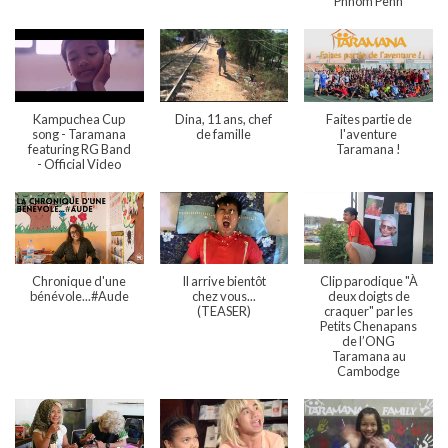
Phnom Penh
Kampuchea Cup
Dina, 11 ans, chef
Faites partie de
song - Taramana
de famille
l'aventure
featuring RG Band
Taramana !
- Official Video
Chronique d'une
Il arrive bientôt
Clip parodique "À
bénévole...#Aude
chez vous...
deux doigts de
(TEASER)
craquer" par les
Petits Chenapans
de l’ONG
Taramana au
Cambodge