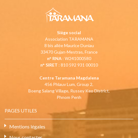
Siège social
Association TARAMANA
8 bis allée Maurice Duniau
33470 Gujan-Mestras, France
n° RNA
: W241000580
n° SIRET
: 810 592 931 00010
Centre Taramana Magdalena
456 Phlauv Lum, Group 2,
Boeng Salang Village, Russey Keo District,
Phnom Penh
PAGES UTILES
Mentions légales
Nous contacter