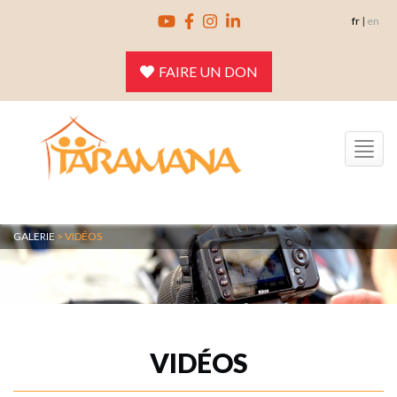
Skip
fr
|
en
to
content
FAIRE UN DON
Toggle
navigation
GALERIE
>
VIDÉOS
VIDÉOS