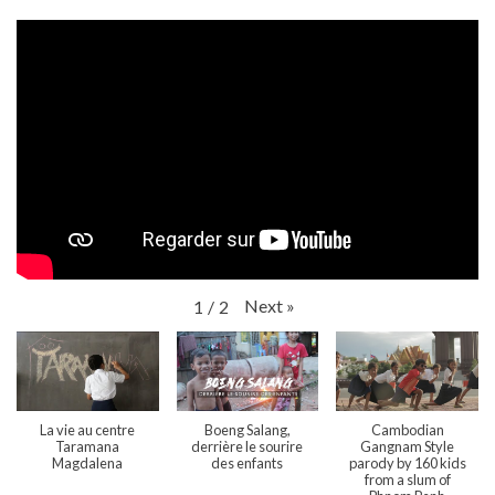
Next
»
1
/
2
La vie au centre
Boeng Salang,
Cambodian
Taramana
derrière le sourire
Gangnam Style
Magdalena
des enfants
parody by 160 kids
from a slum of