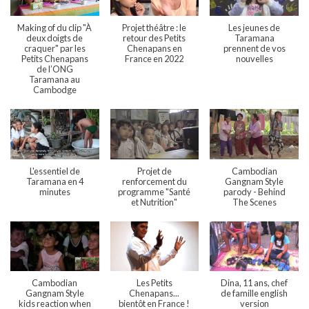
Making of du clip "À
Projet théâtre : le
Les jeunes de
deux doigts de
retour des Petits
Taramana
craquer" par les
Chenapans en
prennent de vos
Petits Chenapans
France en 2022
nouvelles
de l’ONG
Taramana au
Cambodge
L'essentiel de
Projet de
Cambodian
Taramana en 4
renforcement du
Gangnam Style
minutes
programme "Santé
parody - Behind
et Nutrition"
The Scenes
Cambodian
Les Petits
Dina, 11 ans, chef
Gangnam Style
Chenapans...
de famille english
kids reaction when
bientôt en France !
version