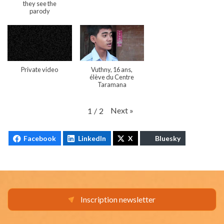
they see the
parody
Private video
Vuthny, 16 ans,
élève du Centre
Taramana
Next
»
1
/
2
Facebook
LinkedIn
X
Bluesky
Inscription newsletter