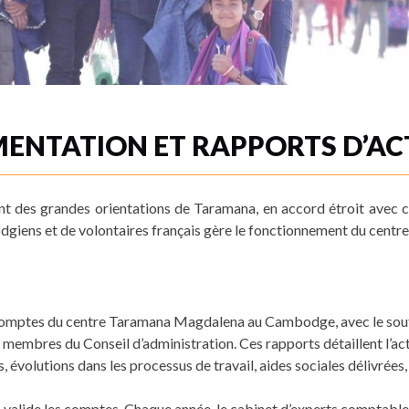
ENTATION ET RAPPORTS D’ACT
dent des grandes orientations de Taramana, en accord étroit avec 
bodgiens et de volontaires français gère le fonctionnement du cen
s comptes du centre Taramana Magdalena au Cambodge, avec le souti
 membres du Conseil d’administration. Ces rapports détaillent l’act
s, évolutions dans les processus de travail, aides sociales délivrées, 
on valide les comptes. Chaque année, le cabinet d’experts comptabl