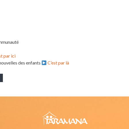
ommunauté
t par ici
nouvelles des enfants
C’est par là