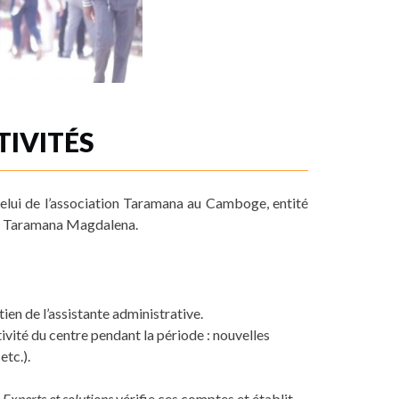
IVITÉS
celui de l’association Taramana au Camboge, entité
tre Taramana Magdalena.
en de l’assistante administrative.
ivité du centre pendant la période : nouvelles
etc.).
e
Experts et solutions
vérifie ces comptes et établit