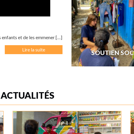
l’éducation des enfants et de les e
En savoir +
s enfants et de les emmener […]
Lire la suite
SOUTIEN SOC
Taramana apporte un soutien social
aux familles. Elle le fait grâce à […]
En savoir +
ACTUALITÉS