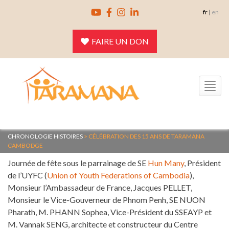
Skip
fr
|
en
to
content
FAIRE UN DON
Toggle
navigation
CHRONOLOGIE HISTOIRES
>
CÉLÉBRATION DES 15 ANS DE TARAMANA
CAMBODGE
Journée de fête sous le parrainage de SE
Hun Many
, Président
de l’UYFC (
Union of Youth Federations of Cambodia
),
Monsieur l’Ambassadeur de France, Jacques PELLET,
Monsieur le Vice-Gouverneur de Phnom Penh, SE NUON
Pharath, M. PHANN Sophea, Vice-Président du SSEAYP et
M. Vannak SENG, architecte et constructeur du Centre