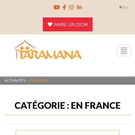
Skip
fr
|
en
to
content
FAIRE UN DON
Toggle
navigation
ACTUALITÉS
>
EN FRANCE
CATÉGORIE :
EN FRANCE