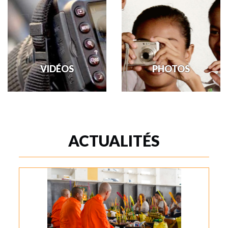
VIDÉOS
PHOTOS
Partager la publication
Découvrez les enfants de
"Vidéos"
Boeng Salang et leur
FacebookLinkedInXPartager...Bluesky
environnement au travers de
nos photos. Vous […]
ACTUALITÉS
En savoir +
En savoir +