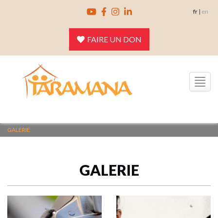
Skip
fr
|
en
to
content
FAIRE UN DON
Toggle
navigation
GALERIE
GALERIE