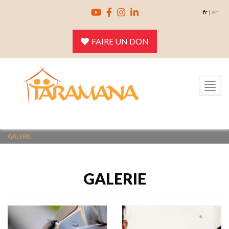
Skip
fr
|
en
to
content
FAIRE UN DON
Toggle
navigation
GALERIE
GALERIE