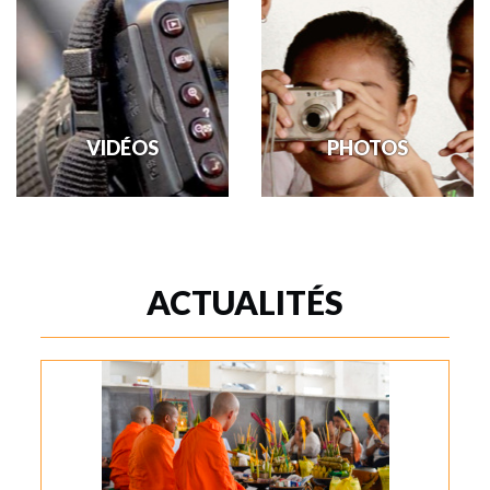
VIDÉOS
PHOTOS
Partager la publication
Découvrez les enfants de
"Vidéos"
Boeng Salang et leur
FacebookLinkedInXPartager...Bluesky
environnement au travers de
nos photos. Vous […]
ACTUALITÉS
En savoir +
En savoir +