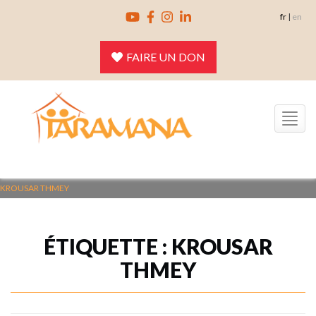
Skip
fr
|
en
to
content
FAIRE UN DON
Toggle
navigation
KROUSAR THMEY
ÉTIQUETTE :
KROUSAR
THMEY