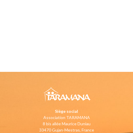
Siège social
Association TARAMANA
8 bis allée Maurice Duniau
33470 Gujan-Mestras, France