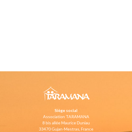
Siège social
Association TARAMANA
8 bis allée Maurice Duniau
33470 Gujan-Mestras, France