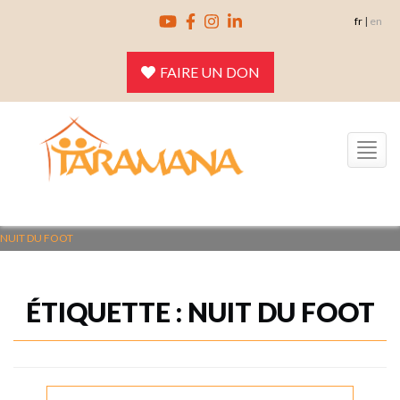
Skip
fr
|
en
to
content
FAIRE UN DON
Toggle
navigation
NUIT DU FOOT
ÉTIQUETTE :
NUIT DU FOOT