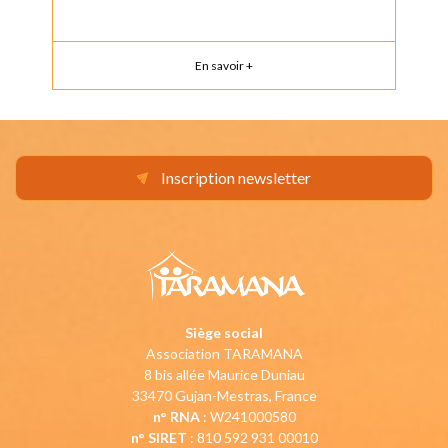
En savoir +
Inscription newsletter
Siège social
Association TARAMANA
8 bis allée Maurice Duniau
33470 Gujan-Mestras, France
n° RNA
: W241000580
n° SIRET
: 810 592 931 00010