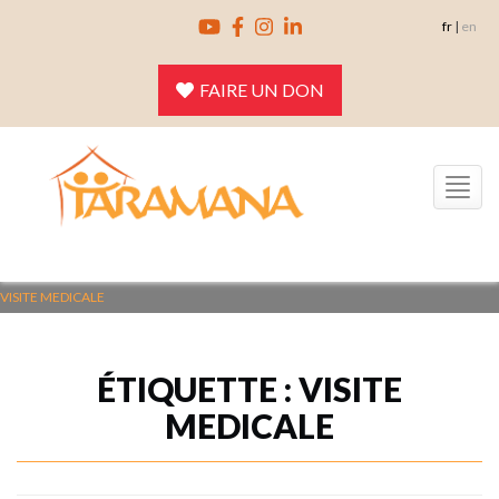
Skip
fr
|
en
to
content
FAIRE UN DON
Toggle
navigation
VISITE MEDICALE
ÉTIQUETTE :
VISITE
MEDICALE