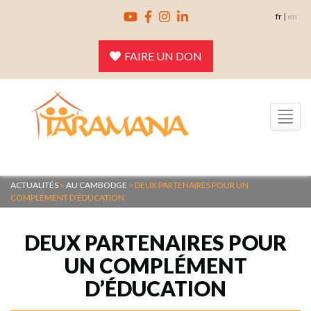
Skip
fr
|
en
to
content
FAIRE UN DON
Toggle
navigation
ACTUALITÉS
>
AU CAMBODGE
>
DEUX PARTENAIRES POUR UN
COMPLÉMENT D’ÉDUCATION
DEUX PARTENAIRES POUR
UN COMPLÉMENT
D’ÉDUCATION