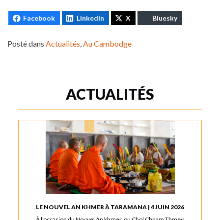
Facebook
LinkedIn
X
Bluesky
Posté dans
Actualités
,
Au Cambodge
ACTUALITÉS
LE NOUVEL AN KHMER À TARAMANA | 4 JUIN 2026
À l’occasion du Nouvel An khmer, ou Chol Chnam Thmey,