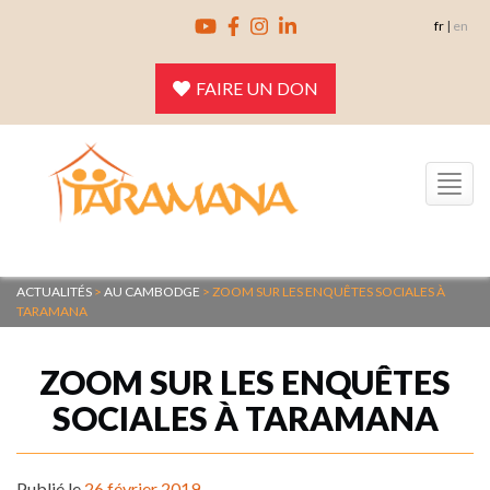
Skip
fr
|
en
to
content
FAIRE UN DON
Toggle
navigation
ACTUALITÉS
>
AU CAMBODGE
>
ZOOM SUR LES ENQUÊTES SOCIALES À
TARAMANA
ZOOM SUR LES ENQUÊTES
SOCIALES À TARAMANA
Publié le
26 février 2019